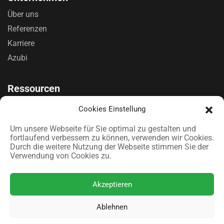
Über uns
Referenzen
Karriere
Azubi
Ressourcen
Förderung
Cookies Einstellung
Kontakt
Um unsere Webseite für Sie optimal zu gestalten und
Cookie-Richtlinie (EU)
fortlaufend verbessern zu können, verwenden wir Cookies.
Durch die weitere Nutzung der Webseite stimmen Sie der
Verwendung von Cookies zu.
Akzeptieren
© 2026 smundo PV GmbH. Alle Rechte vorbehalten.
Ablehnen
Impressum
Datenschutz
AGB