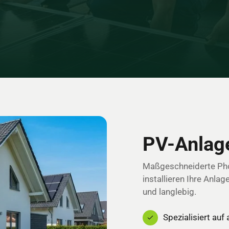
PV-Anlage
Maßgeschneiderte Phot
installieren Ihre Anlag
und langlebig.
Spezialisiert auf