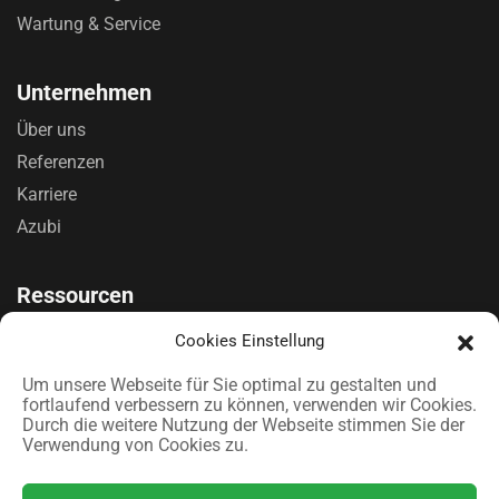
Wartung & Service
Unternehmen
Über uns
Referenzen
Karriere
Azubi
Ressourcen
Förderung
Cookies Einstellung
Kontakt
Um unsere Webseite für Sie optimal zu gestalten und
Cookie-Richtlinie (EU)
fortlaufend verbessern zu können, verwenden wir Cookies.
Durch die weitere Nutzung der Webseite stimmen Sie der
Verwendung von Cookies zu.